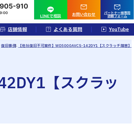
パートナー様専用
お問い合わせ
LINEで相談
依頼フォーム
店舗情報
よくある質問
YouTube
復旧事例
【他社復旧不可案件】WD5000AVCS-142DY1【スクラッチ障害】
42DY1【スクラッ