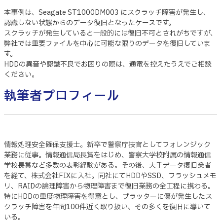
本事例は、Seagate ST1000DM003 にスクラッチ障害が発生し、
認識しない状態からのデータ復旧となったケースです。
スクラッチが発生していると一般的には復旧不可とされがちですが、
弊社では重要ファイルを中心に可能な限りのデータを復旧していま
す。
HDDの異音や認識不良でお困りの際は、通電を控えたうえでご相談
ください。
執筆者プロフィール
情報処理安全確保支援士。新卒で警察庁技官としてフォレンジック
業務に従事。情報通信局長賞をはじめ、警察大学校附属の情報通信
学校長賞など多数の表彰経験がある。その後、大手データ復旧業者
を経て、株式会社FIXに入社。同社にてHDDやSSD、フラッシュメモ
リ、RAIDの論理障害から物理障害まで復旧業務の全工程に携わる。
特にHDDの重度物理障害を得意とし、プラッターに傷が発生したス
クラッチ障害を年間100件近く取り扱い、その多くを復旧に導いて
いる。