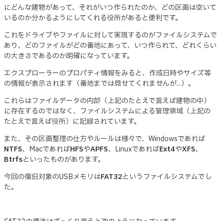
にどんな建物があって、それがいつ作られたのか、どの区画は空いて
いるのか分かるようにしてくれる役所があると便利です。
これをドライブやファイルに対して実現するのがファイルシステムで
あり、どのファイルがどの番地にあって、いつ作られて、どれくらい
の大きさであるのか明確になっています。
エクスプローラーのプロパティ情報をみると、作成日時やサイズ等
の情報が表示されます（番地までは見せてくれませんが...）。
これらはファイルデータの内部（上記のたとえで言えば建物の中）
に存在するのではなく、ファイルシステムによる管理領域（上記の
たとえで言えば役所）に記録されています。
また、その区画整理の仕方やルールは様々で、Windowsであれば
NTFS
、Macであれば
HFS
や
APFS
、Linuxであれば
Ext4
や
XFS
、
Btrfs
といったものがあります。
今回の復旧対象のUSBメモリは
FAT32
というファイルシステムでし
た。