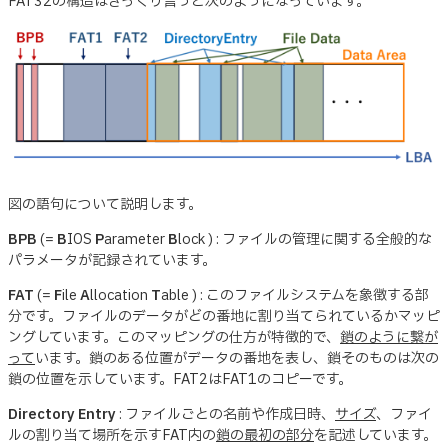
FAT32の構造はざっくり言うと次のようになっています。
図の語句について説明します。
BPB
(=
B
IOS
P
arameter
B
lock ) : ファイルの管理に関する全般的な
パラメータが記録されています。
FAT
(=
F
ile
A
llocation
T
able ) : このファイルシステムを象徴する部
分です。ファイルのデータがどの番地に割り当てられているかマッピ
ングしています。このマッピングの仕方が特徴的で、
鎖のように繋が
って
います。鎖のある位置がデータの番地を表し、鎖そのものは次の
鎖の位置を示しています。FAT2はFAT1のコピーです。
Directory Entry
: ファイルごとの名前や作成日時、
サイズ
、ファイ
ルの割り当て場所を示すFAT内の
鎖の最初の部分
を記述しています。