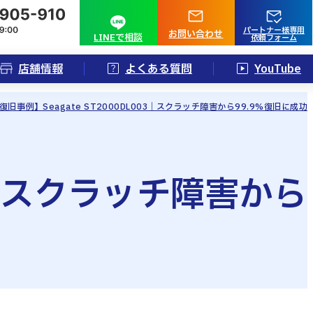
パートナー様専用
お問い合わせ
LINEで相談
依頼フォーム
店舗情報
よくある質問
YouTube
復旧事例】Seagate ST2000DL003｜スクラッチ障害から99.9%復旧に成功
03｜スクラッチ障害から