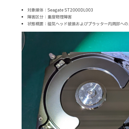
対象媒体：Seagate ST2000DL003
障害区分：重度物理障害
状態概要：磁気ヘッド破損およびプラッター内周部への