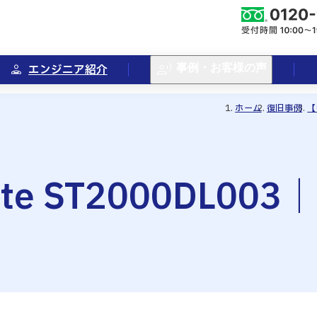
エンジニア紹介
事例・お客様の声
ホーム
復旧事例
【
te ST2000DL0