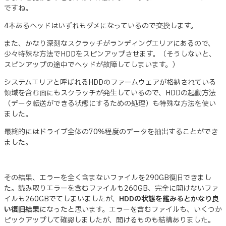
ですね。
4本あるヘッドはいずれもダメになっているので交換します。
また、かなり深刻なスクラッチがランディングエリアにあるので、
少々特殊な方法でHDDをスピンアップさせます。（そうしないと、
スピンアップの途中でヘッドが故障してしまいます。）
システムエリアと呼ばれるHDDのファームウェアが格納されている
領域を含む面にもスクラッチが発生しているので、HDDの起動方法
（データ転送ができる状態にするための処理）も特殊な方法を使い
ました。
最終的にはドライブ全体の70%程度のデータを抽出することができ
ました。
その結果、エラーを全く含まないファイルを290GB復旧できまし
た。読み取りエラーを含むファイルも260GB、完全に開けないファ
イルも260GBでてしまいましたが、
HDDの状態を鑑みるとかなり良
い復旧結果
になったと思います。エラーを含むファイルも、いくつか
ピックアップして確認しましたが、開けるものも結構ありました。