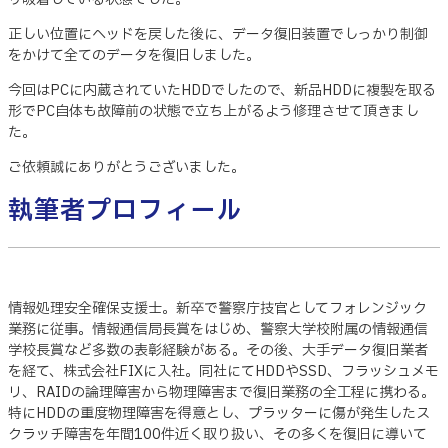
正しい位置にヘッドを戻した後に、データ復旧装置でしっかり制御
をかけて全てのデータを復旧しました。
今回はPCに内蔵されていたHDDでしたので、新品HDDに複製を取る
形でPC自体も故障前の状態で立ち上がるよう修理させて頂きまし
た。
ご依頼誠にありがとうございました。
執筆者プロフィール
情報処理安全確保支援士。新卒で警察庁技官としてフォレンジック
業務に従事。情報通信局長賞をはじめ、警察大学校附属の情報通信
学校長賞など多数の表彰経験がある。その後、大手データ復旧業者
を経て、株式会社FIXに入社。同社にてHDDやSSD、フラッシュメモ
リ、RAIDの論理障害から物理障害まで復旧業務の全工程に携わる。
特にHDDの重度物理障害を得意とし、プラッターに傷が発生したス
クラッチ障害を年間100件近く取り扱い、その多くを復旧に導いて