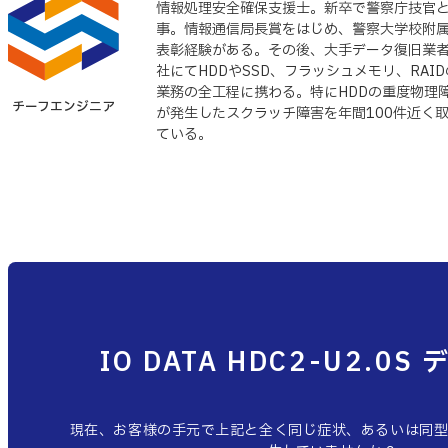
情報処理安全確保支援士。新卒で警察庁技官
事。情報通信局長賞をはじめ、警察大学校附
表彰経験がある。その後、大手データ復旧業者
社にてHDDやSSD、フラッシュメモリ、RA
業務の全工程に携わる。特にHDDの重度物理
チーフエンジニア
が発生したスクラッチ障害を年間100件近く
ている。
IO DATA HDC2-U2.0
現在、お客様の手元で上記と全く同じ症状、あるいは同型