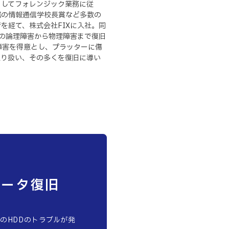
としてフォレンジック業務に従
属の情報通信学校長賞など多数の
を経て、株式会社FIXに入社。同
IDの論理障害から物理障害まで復旧
障害を得意とし、プラッターに傷
取り扱い、その多くを復旧に導い
S データ復旧
のHDDのトラブルが発